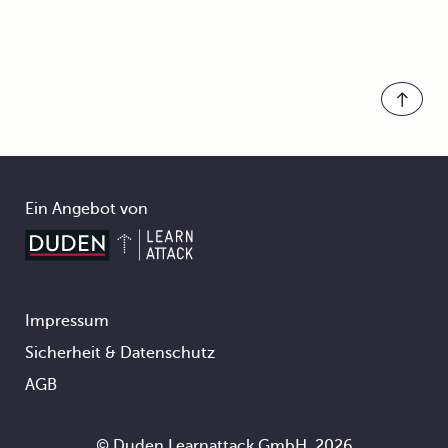
Ein Angebot von
Impressum
Footer
Sicherheit & Datenschutz
AGB
© Duden Learnattack GmbH, 2026