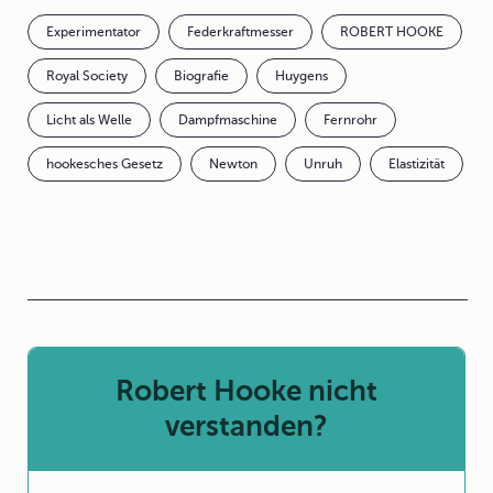
Experimentator
Federkraftmesser
ROBERT HOOKE
Royal Society
Biografie
Huygens
Licht als Welle
Dampfmaschine
Fernrohr
hookesches Gesetz
Newton
Unruh
Elastizität
Robert Hooke nicht
verstanden?