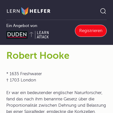
Ein Angebot von
Registrieren
Biologie
1 Die Biologie – eine Naturwissenschaft
1.2 Erkenntnisgewinnung in der Biologie
1.2.1 Tätigkeiten im Biologieunterricht
Robert Hooke
Pfadnavigation
Robert Hooke
* 1635 Freshwater
† 1703 London
Er war ein bedeutender englischer Naturforscher,
fand das nach ihm benannte Gesetz über die
Proportionalität zwischen Dehnung und Belastung
bei einer Spiralfeder, entdeckte die Korkzellen,