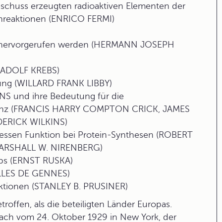
chuss erzeugten radioaktiven Elementen der
nreaktionen (ENRICO FERMI)
n hervorgerufen werden (HERMANN JOSEPH
S ADOLF KREBS)
ung (WILLARD FRANK LIBBY)
RNS und ihre Bedeutung für die
stanz (FRANCIS HARRY COMPTON CRICK, JAMES
ERICK WILKINS)
dessen Funktion bei Protein-Synthesen (ROBERT
ARSHALL W. NIRENBERG)
ops (ERNST RUSKA)
ILLES DE GENNES)
ektionen (STANLEY B. PRUSINER)
offen, als die beteiligten Länder Europas.
rach vom 24. Oktober 1929 in New York, der