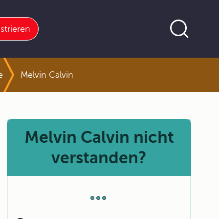
strieren
e
Melvin Calvin
Melvin Calvin nicht
verstanden?