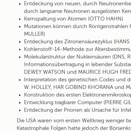
Entdeckung von neuen, durch Neutronenbes
durch langsame Neutronen ausgelösten Ker
Kernspaltung von Atomen (OTTO HAHN)
Mutationen können durch Röntgenstrahle
MULLER)
Entdeckung des Zitronensäurezyklus (HAN
Kohlenstoff-14-Methode zur Altersbestimm
Molekularstruktur der Nukleinsäuren (DNS, 
Informationsübertragung in lebender Sub
DEWEY WATSON und MAURICE HUGH FRED
Interpretation des genetischen Codes und 
W. HOLLEY, HAR GOBIND KHORANA und M
Konstruktion des ersten Elektronenmikrosk
Entwicklung tragbarer Computer (PIERRE G
Entdeckung der Prionen als Ursache für Inf
Die USA waren vom ersten Weltkrieg weniger betr
Katastrophale Folgen hatte jedoch der Börsenk