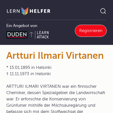
Ein Angebot von
Registrieren
8 Stoffkreisläufe
8.4 Der Kreislauf des Stickstoffs
8.4.0 Der Kreislauf des Stickstoffs
Artturi Ilmari Virtanen
Pfadnavigation
Artturi Ilmari Virtanen
* 15.01.1895 in Helsinki
† 11.11.1973 in Helsinki
ARTTURI ILMARI VIRTANEN war ein finnischer
Chemiker, dessen Spezialgebiet die Landwirtschaft
war. Er erforschte die Konservierung von
Grünfutter mithilfe der Milchsäuregärung und
befasste sich mit dem Stoffwechsel der