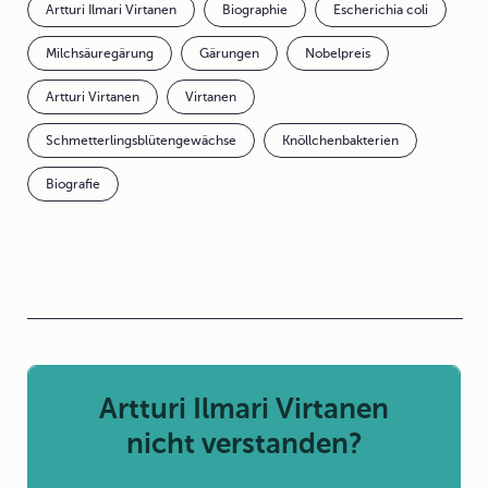
Artturi Ilmari Virtanen
Biographie
Escherichia coli
Milchsäuregärung
Gärungen
Nobelpreis
Artturi Virtanen
Virtanen
Schmetterlingsblütengewächse
Knöllchenbakterien
Biografie
Artturi Ilmari Virtanen
nicht verstanden?