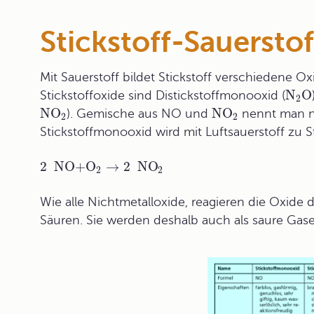
Stickstoff-Sauerst
Mit Sauerstoff bildet Stickstoff verschiedene O
N
O
Stickstoffoxide sind Distickstoffmonooxid (
2
NO
NO
). Gemische aus NO und
nennt man
2
2
Stickstoffmonooxid wird mit Luftsauerstoff zu St
2 NO
+
O
→
2 NO
2
2
Wie alle Nichtmetalloxide, reagieren die Oxide 
Säuren. Sie werden deshalb auch als saure Gas