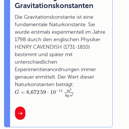
Gravitationskonstanten
Die Gravitationskonstante ist eine
fundamentale Naturkonstante. Sie
wurde erstmals experimentell im Jahre
1798 durch den englischen Physiker
HENRY CAVENDISH (1731-1810)
bestimmt und später mit
unterschiedlichen
Experimentieranordnungen immer
genauer ermittelt. Der Wert dieser
Naturkonstanten beträgt:
3
m
−
11
=
6,672
59
⋅
10
G
2
kg
⋅
s