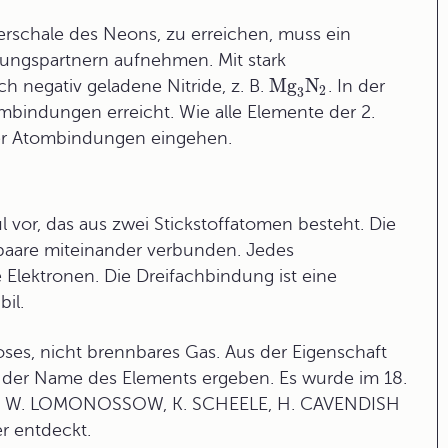
erschale des Neons, zu erreichen, muss ein
dungspartnern aufnehmen. Mit stark
Mg
N
ach negativ geladene Nitride, z. B.
. In der
2
3
mbindungen erreicht. Wie alle Elemente der 2.
ier Atombindungen eingehen.
vor, das aus zwei Stickstoffatomen besteht. Die
paare miteinander verbunden. Jedes
 Elektronen. Die Dreifachbindung ist eine
il.
loses, nicht brennbares Gas. Aus der Eigenschaft
 der Name des Elements ergeben. Es wurde im 18.
 M. W. LOMONOSSOW, K. SCHEELE, H. CAVENDISH
r entdeckt.