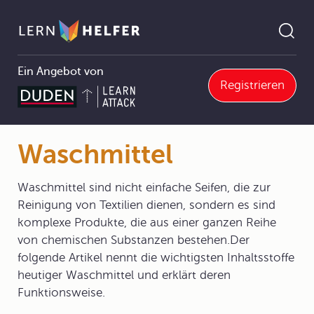
Ein Angebot von
Registrieren
Chemie
6 Organische Verbindungen
6.2 Organische Verbindungen mit funktionellen Gruppen
6.2.11 Fette
Waschmittel
Pfadnavigation
Waschmittel
Waschmittel sind nicht einfache Seifen, die zur
Reinigung von Textilien dienen, sondern es sind
komplexe Produkte, die aus einer ganzen Reihe
von chemischen Substanzen bestehen.Der
folgende Artikel nennt die wichtigsten Inhaltsstoffe
heutiger Waschmittel und erklärt deren
Funktionsweise.