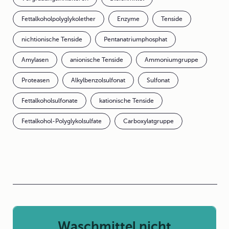
Fettalkoholpolyglykolether
Enzyme
Tenside
nichtionische Tenside
Pentanatriumphosphat
Amylasen
anionische Tenside
Ammoniumgruppe
Proteasen
Alkylbenzolsulfonat
Sulfonat
Fettalkoholsulfonate
kationische Tenside
Fettalkohol-Polyglykolsulfate
Carboxylatgruppe
Waschmittel nicht