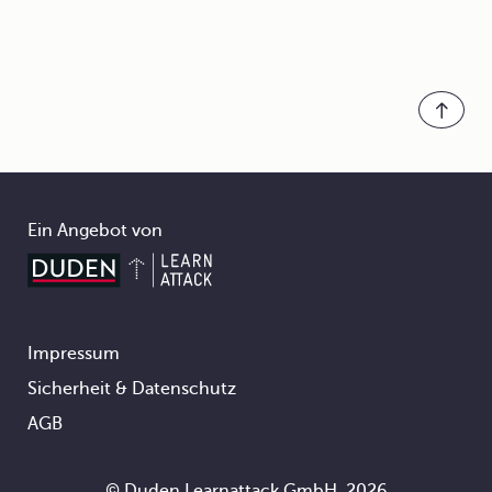
Ein Angebot von
Impressum
Footer
Sicherheit & Datenschutz
AGB
© Duden Learnattack GmbH, 2026