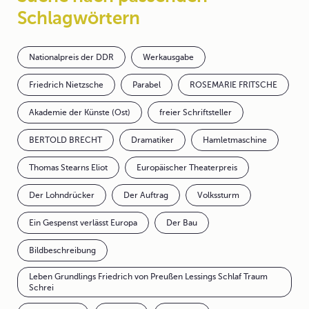
Schlagwörtern
Nationalpreis der DDR
Werkausgabe
Friedrich Nietzsche
Parabel
ROSEMARIE FRITSCHE
Akademie der Künste (Ost)
freier Schriftsteller
BERTOLD BRECHT
Dramatiker
Hamletmaschine
Thomas Stearns Eliot
Europäischer Theaterpreis
Der Lohndrücker
Der Auftrag
Volkssturm
Ein Gespenst verlässt Europa
Der Bau
Bildbeschreibung
Leben Grundlings Friedrich von Preußen Lessings Schlaf Traum
Schrei