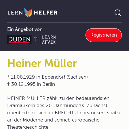
Ein Angebot von
Registrieren
Deutsch Abitur
4 Literaturgeschichte
4.10 Literatur von 1945 bis zur Gegenwart
4.10.5 Die Literatur der 1970er- und 1980er-Jahre
Heiner Müller
Pfadnavigation
Heiner Müller
* 11.08.1929 in Eppendorf (Sachsen)
† 30.12.1995 in Berlin
HEINER MÜLLER zählt zu den bedeutendsten
Dramatikern des 20. Jahrhunderts. Zunächst
orientierte er sich an BRECHTs Lehrstücken, später
an der Moderne und schrieb europäische
Theatergeschichte.