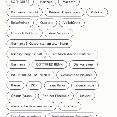
SOPHOKLES
Nazizeit
Macbeth
Klettwitzer Bericht
Berliner Theaterpreis
Philoktet
Reisefreiheit
Quartett
Volksbühne
Friedrich Hölderlin
Anna Seghers
Germania 3. Gespenster am toten Mann
Kriegsgefangenschaft
antifaschistische Exilliteratur
Germania
GOTTFRIED BENN
Die Korrektur
INGEBORG SCHWENKNER
Gesammelte Irrtümer
Preise
DDR
Franz Kafka
Zweite Folge
Ödipus Tyrann
Berliner Ensemble
Mauser
sowjetische Besatzungszone
Journalist
Schriftstellerverband
Wolokolamsker Chaussee IV