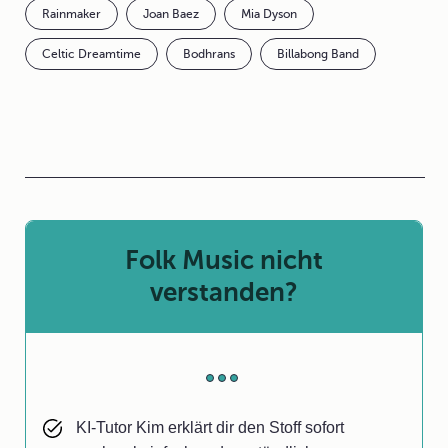
Rainmaker
Joan Baez
Mia Dyson
Celtic Dreamtime
Bodhrans
Billabong Band
Folk Music nicht
verstanden?
KI-Tutor Kim erklärt dir den Stoff sofort