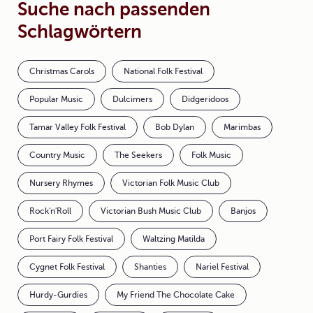
Suche nach passenden
Schlagwörtern
Christmas Carols
National Folk Festival
Popular Music
Dulcimers
Didgeridoos
Tamar Valley Folk Festival
Bob Dylan
Marimbas
Country Music
The Seekers
Folk Music
Nursery Rhymes
Victorian Folk Music Club
Rock'n'Roll
Victorian Bush Music Club
Banjos
Port Fairy Folk Festival
Waltzing Matilda
Cygnet Folk Festival
Shanties
Nariel Festival
Hurdy-Gurdies
My Friend The Chocolate Cake