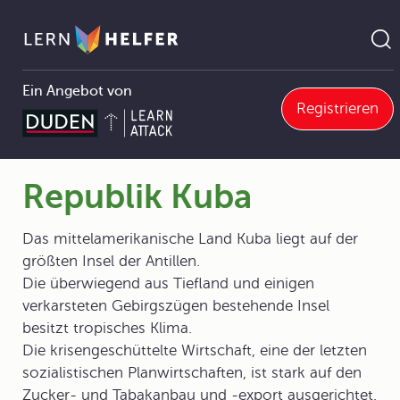
Ein Angebot von
Registrieren
Geografie
7 Regionen
7.1 Die Erdteile und ihre Länder
7.1.1 Amerika
Republik Kuba
Pfadnavigation
Republik Kuba
Das mittelamerikanische Land Kuba liegt auf der
größten Insel der Antillen.
Die überwiegend aus Tiefland und einigen
verkarsteten Gebirgszügen bestehende Insel
besitzt tropisches Klima.
Die krisengeschüttelte Wirtschaft, eine der letzten
sozialistischen Planwirtschaften, ist stark auf den
Zucker- und Tabakanbau und -export ausgerichtet.