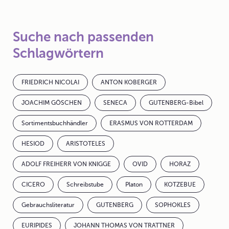
Suche nach passenden
Schlagwörtern
FRIEDRICH NICOLAI
ANTON KOBERGER
JOACHIM GÖSCHEN
SENECA
GUTENBERG-Bibel
Sortimentsbuchhändler
ERASMUS VON ROTTERDAM
HESIOD
ARISTOTELES
ADOLF FREIHERR VON KNIGGE
OVID
HORAZ
CICERO
Schreibstube
Platon
KOTZEBUE
Gebrauchsliteratur
GUTENBERG
SOPHOKLES
EURIPIDES
JOHANN THOMAS VON TRATTNER