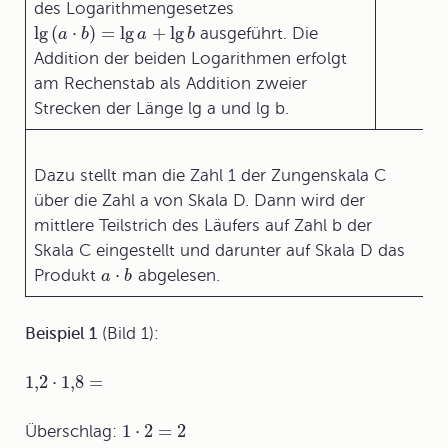
des Logarithmengesetzes
lg
(
⋅
)
=
lg
+
lg
ausgeführt. Die
a
b
a
b
Addition der beiden Logarithmen erfolgt
am Rechenstab als Addition zweier
Strecken der Länge lg a und lg b.
Dazu stellt man die Zahl 1 der Zungenskala C
über die Zahl a von Skala D. Dann wird der
mittlere Teilstrich des Läufers auf Zahl b der
Skala C eingestellt und darunter auf Skala D das
⋅
Produkt
abgelesen.
a
b
Beispiel 1
(Bild 1):
1,2
⋅
1,8
=
1
⋅
2
=
2
Überschlag: