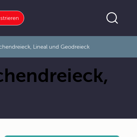
strieren
ichendreieck, Lineal und Geodreieck
chendreieck,