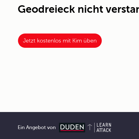
Geodreieck nicht verst
Jetzt kostenlos mit Kim üben
Ein Angebot von