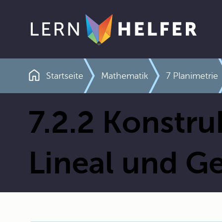
Startseite
Mathematik
7 Planimetrie
Pfadnavigation
7.2.2 Konstru
Lineal und G