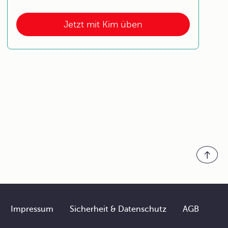
Jetzt mit Kim üben
Impressum
Sicherheit & Datenschutz
AGB
Footer