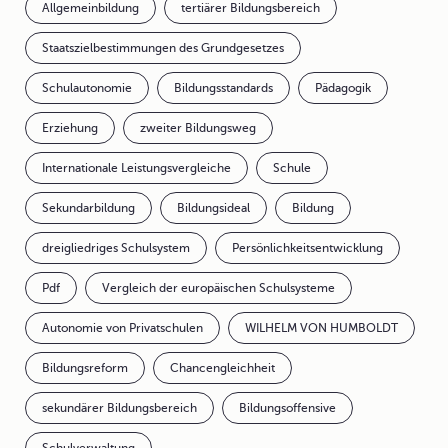
Allgemeinbildung
tertiärer Bildungsbereich
Staatszielbestimmungen des Grundgesetzes
Schulautonomie
Bildungsstandards
Pädagogik
Erziehung
zweiter Bildungsweg
Internationale Leistungsvergleiche
Schule
Sekundarbildung
Bildungsideal
Bildung
dreigliedriges Schulsystem
Persönlichkeitsentwicklung
Pdf
Vergleich der europäischen Schulsysteme
Autonomie von Privatschulen
WILHELM VON HUMBOLDT
Bildungsreform
Chancengleichheit
sekundärer Bildungsbereich
Bildungsoffensive