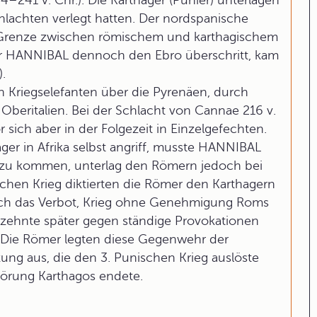
4–241 v. Chr.). Die Karthager (Punier) unterlagen
hlachten verlegt hatten. Der nordspanische
te Grenze zwischen römischem und karthagischem
herr HANNIBAL dennoch den Ebro überschritt, kam
.
Kriegselefanten über die Pyrenäen, durch
Oberitalien. Bei der Schlacht von Cannae 216 v.
 sich aber in der Folgezeit in Einzelgefechten.
r in Afrika selbst angriff, musste HANNIBAL
fe zu kommen, unterlag den Römern jedoch bei
chen Krieg diktierten die Römer den Karthagern
uch das Verbot, Krieg ohne Genehmigung Roms
rzehnte später gegen ständige Provokationen
 Die Römer legten diese Gegenwehr der
zung aus, die den 3. Punischen Krieg auslöste
störung Karthagos endete.