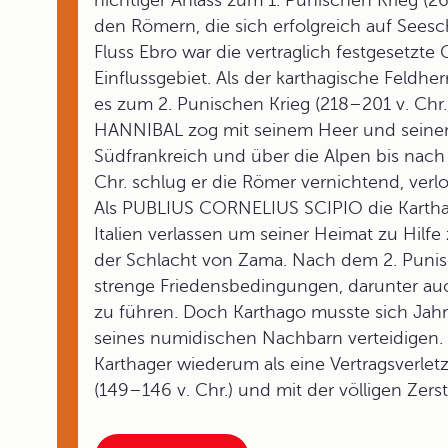
nichtiger Anlass zum 1. Punischen Krieg (26
den Römern, die sich erfolgreich auf Seesc
Fluss Ebro war die vertraglich festgesetz
Einflussgebiet. Als der karthagische Feld
es zum 2. Punischen Krieg (218–201 v. Chr.)
HANNIBAL zog mit seinem Heer und seinen 
Südfrankreich und über die Alpen bis nach 
Chr. schlug er die Römer vernichtend, verlor
Als PUBLIUS CORNELIUS SCIPIO die Karthage
Italien verlassen um seiner Heimat zu Hil
der Schlacht von Zama. Nach dem 2. Punis
strenge Friedensbedingungen, darunter a
zu führen. Doch Karthago musste sich Jah
seines numidischen Nachbarn verteidigen.
Karthager wiederum als eine Vertragsverlet
(149–146 v. Chr.) und mit der völligen Zer