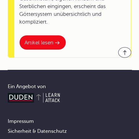
Sterblichen eingingen, erscheint das
Göttersystem unübersichtlich und
kompliziert.
Artikel lesen
Ein Angebot von
Impressum
Footer
Sicherheit & Datenschutz