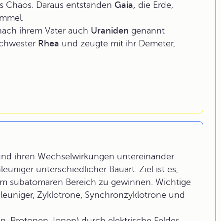
s Chaos. Daraus entstanden
Gaia,
die Erde,
immel.
nach ihrem Vater auch
Uraniden
genannt
Schwester
Rhea
und zeugte mit ihr Demeter,
und ihren Wechselwirkungen untereinander
uniger unterschiedlicher Bauart. Ziel ist es,
e im subatomaren Bereich zu gewinnen. Wichtige
leuniger, Zyklotrone, Synchronzyklotrone und
, Protonen, Ionen) durch elektrische Felder