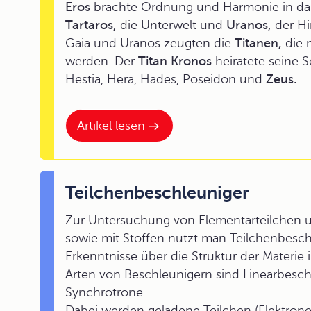
Eros
brachte Ordnung und Harmonie in da
Tartaros,
die Unterwelt und
Uranos,
der H
Gaia und Uranos zeugten die
Titanen,
die 
werden. Der
Titan Kronos
heiratete seine 
Hestia, Hera, Hades, Poseidon und
Zeus.
Artikel lesen
Teilchenbeschleuniger
Zur Untersuchung von Elementarteilchen 
sowie mit Stoffen nutzt man Teilchenbeschle
Erkenntnisse über die Struktur der Materi
Arten von Beschleunigern sind Linearbesch
Synchrotrone.
Dabei werden geladene Teilchen (Elektronen