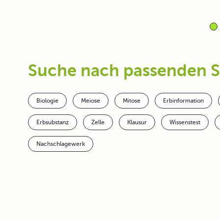
Suche nach passenden 
Biologie
Meiose
Mitose
Erbinformation
Erbsubstanz
Zelle
Klausur
Wissenstest
Nachschlagewerk