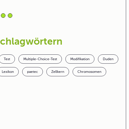
Schlagwörtern
Test
Multiple-Choice-Test
Modifikation
Duden
Lexikon
paetec
Zellkern
Chromosomen