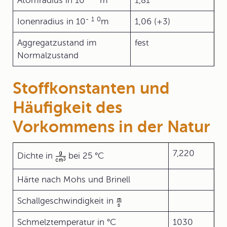
Atomradius in 10
m
1,81
-
1
0
Ionenradius in 10
m
1,06 (+3)
Aggregatzustand im
fest
Normalzustand
Stoffkonstanten und
Häufigkeit des
Vorkommens in der Natur
7,220
Dichte in
bei 25 °C
Härte nach Mohs und Brinell
Schallgeschwindigkeit in
Schmelztemperatur in °C
1030