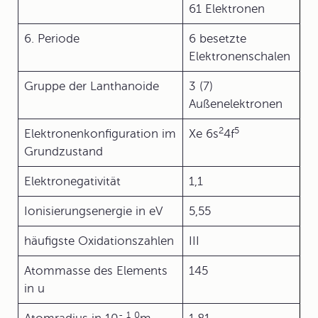
61 Elektronen
6. Periode
6 besetzte
Elektronenschalen
Gruppe der Lanthanoide
3 (7)
Außenelektronen
2
5
Elektronenkonfiguration im
Xe 6s
4f
Grundzustand
Elektronegativität
1,1
Ionisierungsenergie in eV
5,55
häufigste Oxidationszahlen
III
Atommasse des Elements
145
in u
-
1
0