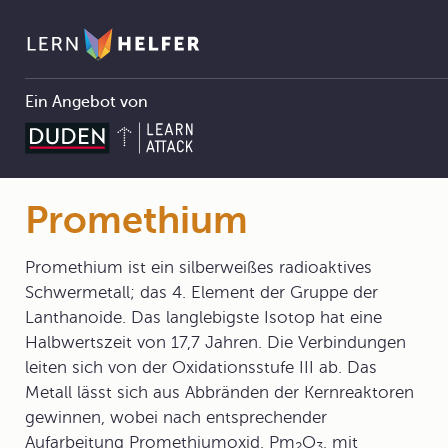
Ein Angebot von
Chemie Abitur
3 Atombau und Periodensystem
3.2 Das Periodensystem der Elemente
3.2.1 Historie
Promethium
Pfadnavigation
Promethium
Promethium ist ein silberweißes radioaktives
Schwermetall; das 4. Element der Gruppe der
Lanthanoide. Das langlebigste Isotop hat eine
Halbwertszeit von 17,7 Jahren. Die Verbindungen
leiten sich von der Oxidationsstufe III ab. Das
Metall lässt sich aus Abbränden der Kernreaktoren
gewinnen, wobei nach entsprechender
Aufarbeitung Promethiumoxid, Pm
O
, mit
2
3