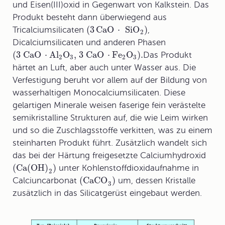
und Eisen(III)oxid in Gegenwart von Kalkstein. Das
Produkt besteht dann überwiegend aus
(3
CaO
⋅
SiO
)
Tricalciumsilicaten
,
2
Dicalciumsilicaten und anderen Phasen
(3 CaO
⋅
Al
O
, 3 CaO
⋅
Fe
O
)
.
Das Produkt
2
3
2
3
härtet an Luft, aber auch unter Wasser aus. Die
Verfestigung beruht vor allem auf der Bildung von
wasserhaltigen Monocalciumsilicaten. Diese
gelartigen Minerale weisen faserige fein verästelte
semikristalline Strukturen auf, die wie Leim wirken
und so die Zuschlagsstoffe verkitten, was zu einem
steinharten Produkt führt. Zusätzlich wandelt sich
das bei der Härtung freigesetzte Calciumhydroxid
(Ca(OH)
)
unter Kohlenstoffdioxidaufnahme in
2
(CaCO
)
Calciuncarbonat
um, dessen Kristalle
3
zusätzlich in das Silicatgerüst eingebaut werden.