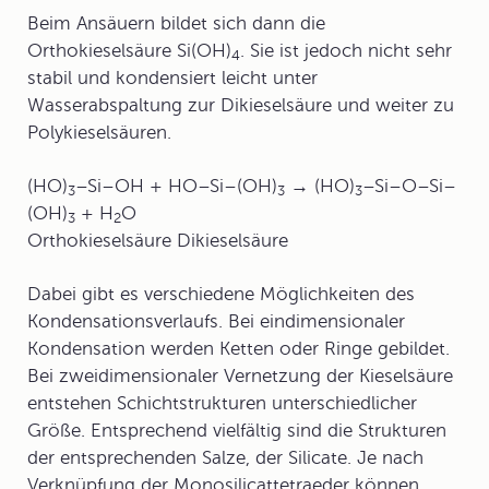
Beim Ansäuern bildet sich dann die
Orthokieselsäure Si(OH)
. Sie ist jedoch nicht sehr
4
stabil und kondensiert leicht unter
Wasserabspaltung zur Dikieselsäure und weiter zu
Polykieselsäuren.
(HO)
–Si–OH + HO–Si–(OH)
→ (HO)
–Si–O–Si–
3
3
3
(OH)
+ H
O
3
2
Orthokieselsäure Dikieselsäure
Dabei gibt es verschiedene Möglichkeiten des
Kondensationsverlaufs. Bei eindimensionaler
Kondensation werden Ketten oder Ringe gebildet.
Bei zweidimensionaler Vernetzung der Kieselsäure
entstehen Schichtstrukturen unterschiedlicher
Größe. Entsprechend vielfältig sind die Strukturen
der entsprechenden Salze, der Silicate. Je nach
Verknüpfung der Monosilicattetraeder können