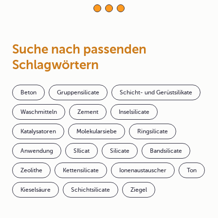
Suche nach passenden
Schlagwörtern
Beton
Gruppensilicate
Schicht- und Gerüstsilikate
Waschmitteln
Zement
Inselsilicate
Katalysatoren
Molekularsiebe
Ringsilicate
Anwendung
SIlicat
Silicate
Bandsilicate
Zeolithe
Kettensilicate
Ionenaustauscher
Ton
Kieselsäure
Schichtsilicate
Ziegel