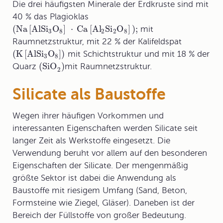
Die drei häufigsten Minerale der Erdkruste sind mit
40 % das Plagioklas
(Na
[
AlSi
O
]
⋅
Ca
[
Al
Si
O
]
)
;
mit
3
8
2
2
8
Raumnetzstruktur, mit 22 % der Kalifeldspat
(K
[
AlSi
O
]
)
mit Schichtstruktur und mit 18 % der
3
8
(SiO
)
Quarz
mit Raumnetzstruktur.
2
Silicate als Baustoffe
Wegen ihrer häufigen Vorkommen und
interessanten Eigenschaften werden Silicate seit
langer Zeit als Werkstoffe eingesetzt. Die
Verwendung beruht vor allem auf den besonderen
Eigenschaften der Silicate. Der mengenmäßig
größte Sektor ist dabei die
Anwendung als
Baustoffe
mit riesigem Umfang (Sand, Beton,
Formsteine wie Ziegel, Gläser). Daneben ist der
Bereich der Füllstoffe von großer Bedeutung.