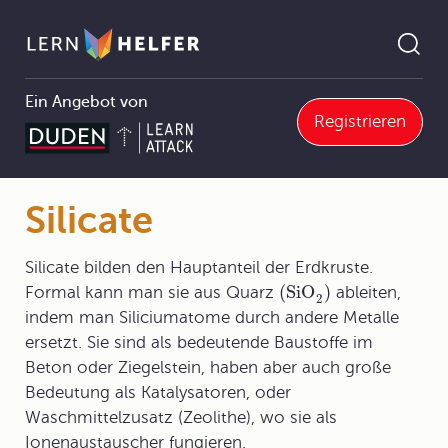
Ein Angebot von
Registrieren
Chemie Abitur
10 Anwendungen der Chemie
10.1 Werkstoffe
10.1.7 Silicone, Silicate und Glas
Silicate
Pfadnavigation
Silicate
Silicate bilden den Hauptanteil der Erdkruste.
(SiO
)
Formal kann man sie aus Quarz
ableiten,
2
indem man Siliciumatome durch andere Metalle
ersetzt. Sie sind als bedeutende Baustoffe im
Beton oder Ziegelstein, haben aber auch große
Bedeutung als Katalysatoren, oder
Waschmittelzusatz (Zeolithe), wo sie als
Ionenaustauscher fungieren.