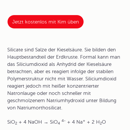
Jetzt kostenlos mit Kim üben
Silicate sind Salze der Kieselsäure. Sie bilden den
Hauptbestandteil der Erdkruste. Formal kann man
das Siliciumdioxid als Anhydrid der Kieselsäure
betrachten, aber es reagiert infolge der stabilen
Polymerstruktur nicht mit Wasser. Siliciumdioxid
reagiert jedoch mit heißer konzentrierter
Natronlauge oder noch schneller mit
geschmolzenem Natriumhydroxid unter Bildung
von Natriumorthosilicat.
4-
+
SiO
+ 4 NaOH → SiO
+ 4 Na
+ 2 H
O
2
4
2