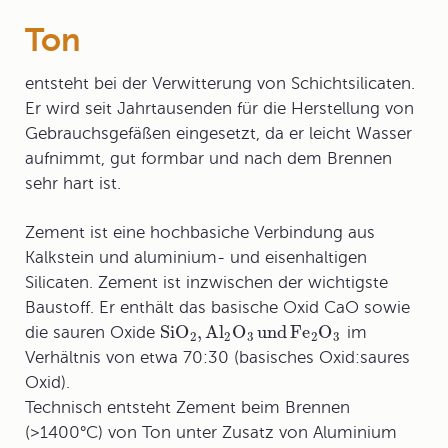
Ton
entsteht bei der Verwitterung von Schichtsilicaten.
Er wird seit Jahrtausenden für die Herstellung von
Gebrauchsgefäßen eingesetzt, da er leicht Wasser
aufnimmt, gut formbar und nach dem Brennen
sehr hart ist.
Zement
ist eine hochbasiche Verbindung aus
Kalkstein und aluminium- und eisenhaltigen
Silicaten. Zement ist inzwischen der wichtigste
Baustoff. Er enthält das basische Oxid CaO sowie
SiO
,
Al
O
und
Fe
O
die sauren Oxide
im
2
2
3
2
3
Verhältnis von etwa 70:30 (basisches Oxid:saures
Oxid).
Technisch entsteht Zement beim Brennen
(>1400°C) von Ton unter Zusatz von Aluminium