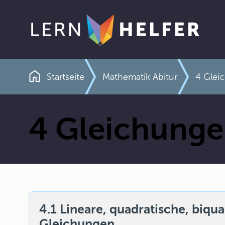
Startseite
Mathematik Abitur
4 Glei
Pfadnavigation
4 Gleichunge
4.1 Lineare, quadratische, biqu
Gleichungen