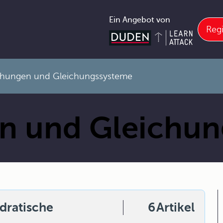
Ein Angebot von
Regi
chungen und Gleichungssysteme
n und Gleichu
adratische
6
Artikel