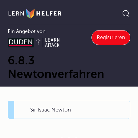
Ein Angebot von
Registrieren
Mathematik Abitur
6 Differenzialrechnung
6.8 Näherungsverfahren zum Lösen von Gleichungen
6.8.3 Newtonverfahren
Pfadnavigation
6.8.3
Newtonverfahren
Sir Isaac Newton