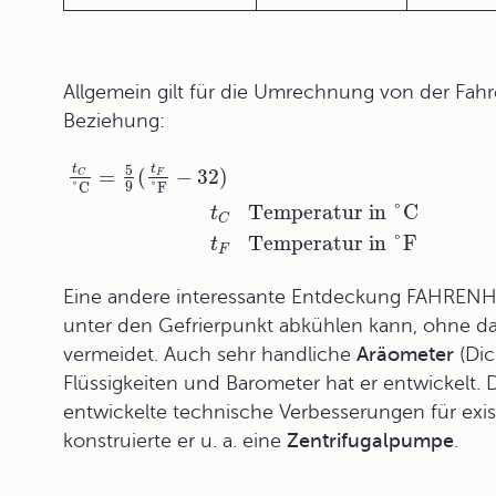
Allgemein gilt für die
Umrechnung
von der Fahre
Beziehung:
t
5
t
=
(
−
32
)
C
F
9
°
C
°
F
Temperatur in °C
t
C
Temperatur in °F
t
F
Eine andere interessante Entdeckung FAHRENHEI
unter den Gefrierpunkt abkühlen kann, ohne da
vermeidet. Auch sehr handliche
Aräometer
(Dic
Flüssigkeiten und Barometer hat er entwickelt
entwickelte technische Verbesserungen für ex
konstruierte er u. a. eine
Zentrifugalpumpe
.