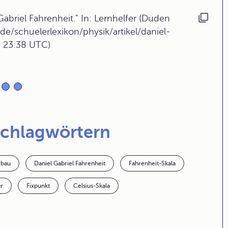
abriel Fahrenheit." In: Lernhelfer (Duden
de/schuelerlexikon/physik/artikel/daniel-
, 23:38 UTC)
Schlagwörtern
bau
Daniel Gabriel Fahrenheit
Fahrenheit-Skala
r
Fixpunkt
Celsius-Skala