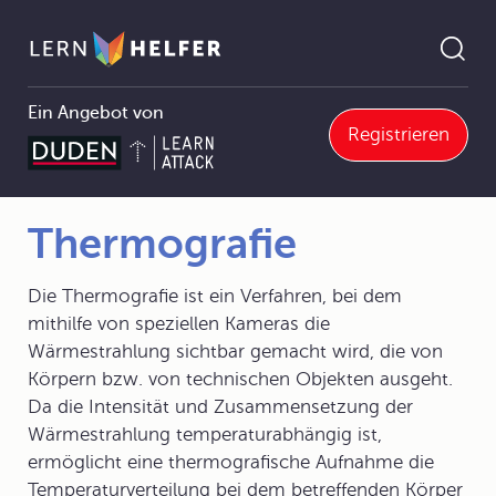
Ein Angebot von
Registrieren
Physik
3 Wärmelehre
3.4 Wärmeübertragung
3.4.0 Wärmeübertragung
Thermografie
Pfadnavigation
Thermografie
Die Thermografie ist ein Verfahren, bei dem
mithilfe von speziellen Kameras die
Wärmestrahlung sichtbar gemacht wird, die von
Körpern bzw. von technischen Objekten ausgeht.
Da die Intensität und Zusammensetzung der
Wärmestrahlung temperaturabhängig ist,
ermöglicht eine thermografische Aufnahme die
Temperaturverteilung bei dem betreffenden Körper