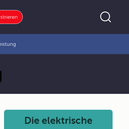
strieren
eistung
g
Die elektrische