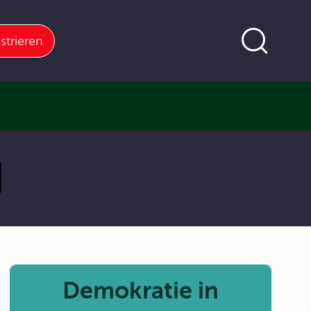
strieren
d
Demokratie in