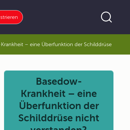
strieren
rankheit – eine Überfunktion der Schilddrüse
Basedow-
Krankheit – eine
Überfunktion der
Schilddrüse nicht