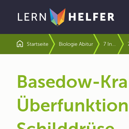
Startseite
Biologie Abitur
7 Infektionskrankheiten und Immunantwort
Pfadnavigation
Basedow-Kran
Überfunktion