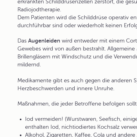
erkrankten Schilddrüsenzellen zerstört, die ges
Radiojodtherapie.
Dem Patienten wird die Schilddrüse operativ ent
durchführbar sind oder wiederholt keinen Erfol
Das
Augenleiden
wird entweder mit einem Corti
Gewebes wird von außen bestrahlt. Allgemein
Brillengläsern mit Windschutz und die Verwend
mildernd.
Medikamente gibt es auch gegen die anderen 
Herzbeschwerden und innere Unruhe.
Maßnahmen, die jeder Betroffene befolgen sollt
Iod vermeiden! (Wurstwaren, Seefisch, eini
enthalten Iod, nichtiodiertes Kochsalz verw
Alkohol, Zigaretten, Kaffee, Cola und ander