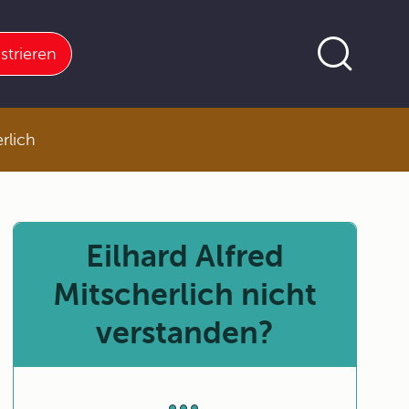
strieren
rlich
Eilhard Alfred
Mitscherlich nicht
verstanden?