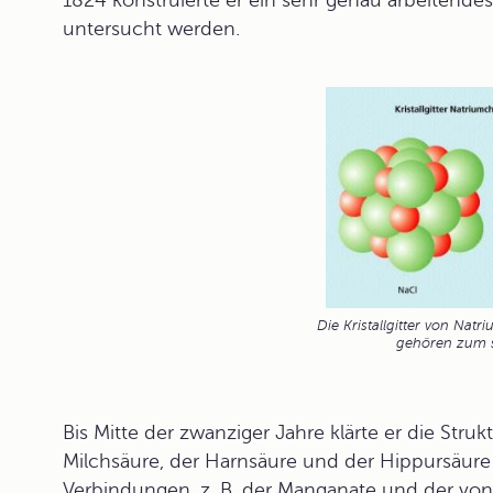
1824 konstruierte er ein sehr genau arbeitendes
untersucht werden.
Die Kristallgitter von Na
gehören zum s
Bis Mitte der zwanziger Jahre klärte er die Struk
Milchsäure, der Harnsäure und der Hippursäure
Verbindungen, z. B. der Manganate und der vo