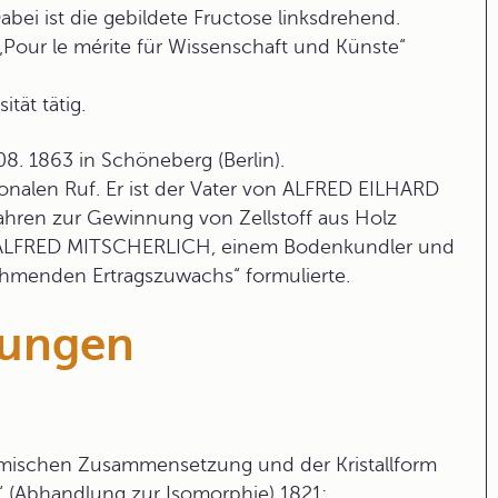
abei ist die gebildete Fructose linksdrehend.
ur le mérite für Wissenschaft und Künste“
ität tätig.
 1863 in Schöneberg (Berlin).
tionalen Ruf. Er ist der Vater von ALFRED EILHARD
ahren zur Gewinnung von Zellstoff aus Holz
 ALFRED MITSCHERLICH, einem Bodenkundler und
ehmenden Ertragszuwachs“ formulierte.
tungen
emischen Zusammensetzung und der Kristallform
“ (Abhandlung zur Isomorphie) 1821;