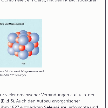
 Goniometer, ein Gerät, mit dem Kristallstrukturen
triumchlorid und Magnesiumoxid
elben Strukturtyp.
tur vieler organischer Verbindungen auf, u. a. der
 (Bild 3). Auch den Aufbau anorganischer
n ihm 1827 entdeckten
Selensäure,
erforschte und