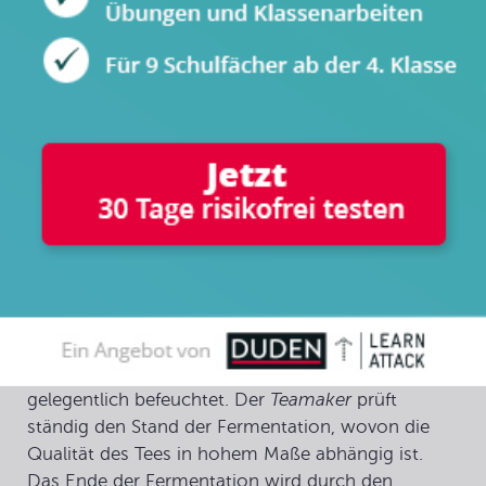
Sieben/Sortieren. Zuerst werden die Teeblätter auf
Trockengestellen acht bis zwölf Stunden zum
Welken ausgebreitet. Dabei verlieren sie bis zu 40%
ihres Frischgewichts an Wasser und erschlaffen.
Beim darauf folgenden Rollen werden die
Zellwände der Blattzellen mithilfe von rotierenden
Zylindern aufgebrochen. Die Zellflüssigkeit kommt
dadurch mit Luftsauerstoff in Berührung, wodurch
die Fermentation in Gang kommt. Die
Fermentation
dauert zwei bis drei Stunden. Unter
dem Fermentieren eines Tees versteht man das
Gären und Oxidieren der Teeblätter in einer
feuchten Umgebung. Die Blätter werden hierzu auf
Tischen oder in großen Wannen ausgebreitet und
gelegentlich befeuchtet. Der
Teamaker
prüft
ständig den Stand der Fermentation, wovon die
Qualität des Tees in hohem Maße abhängig ist.
Das Ende der Fermentation wird durch den