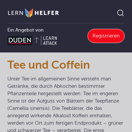
Ein Angebot von
Registrieren
ie Abitur
9 Strukturen und Reaktionen organischer Verbindungen
9.6 Chemie in Biosystemen
9.6.1 Stoffwechsel und Biokatalyse
Tee und Coffein
Pfadnavigation
Tee und Coffein
Unter Tee im allgemeinen Sinne versteht man
Getränke, die durch Abkochen bestimmter
Pflanzenteile hergestellt werden. Tee im engeren
Sinne ist der Aufguss von Blättern der Teepflanze
(Camellia sinensis). Die Teeblätter, die das
anregend wirkende Alkaloid Koffein enthalten,
werden vor Ort zum fertigen Endprodukt – grüner
und schwarzer Tee – verarbeitet. Die erste