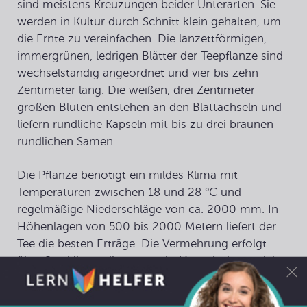
sind meistens Kreuzungen beider Unterarten. Sie
werden in Kultur durch Schnitt klein gehalten, um
die Ernte zu vereinfachen. Die lanzettförmigen,
immergrünen, ledrigen Blätter der Teepflanze sind
wechselständig angeordnet und vier bis zehn
Zentimeter lang. Die weißen, drei Zentimeter
großen Blüten entstehen an den Blattachseln und
liefern rundliche Kapseln mit bis zu drei braunen
rundlichen Samen.
Die Pflanze benötigt ein mildes Klima mit
Temperaturen zwischen 18 und 28 °C und
regelmäßige Niederschläge von ca. 2000 mm. In
Höhenlagen von 500 bis 2000 Metern liefert der
Tee die besten Erträge. Die Vermehrung erfolgt
über Stecklinge, die zu ca. ein Meter hohen, reich
verästelten Sträuchern gezogen werden und vom
vierten bis zum zwölften Jahr Erträge liefern.