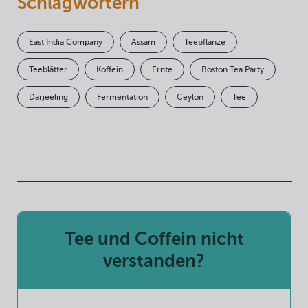
Schlagwörtern
East India Company
Assam
Teepflanze
Teeblätter
Koffein
Ernte
Boston Tea Party
Darjeeling
Fermentation
Ceylon
Tee
Tee und Coffein nicht
verstanden?