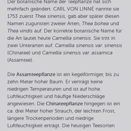
Der botanische Name der
Teepflanze
hat sich
mehrfach geändert. CARL VON LINNÉ nannte sie
1753 zuerst
Thea sinensis,
gab aber später diesen
Namen zugunsten zweier Arten,
Thea bohea
und
Thea viridis
auf. Der korrekte botanische Name für
die Art lautet heute
Camellia sinensis.
Sie tritt in
zwei Unterarten auf:
Camellia sinensis var. sinensis
(Chinatee) und
Camellia sinensis var. assamica
(Assamtee).
Die
Assamteepflanze
ist ein kegelförmiger, bis zu
zehn Meter hoher Baum. Er verträgt keine
niedrigen Temperaturen und ist auf hohe
Luftfeuchtigkeit und häufige Niederschläge
angewiesen. Die
Chinateepflanze
hingegen ist ein
ca. drei Meter hoher Strauch, der leichten Frost,
längere Trockenperioden und niedrige
Luftfeuchtigkeit erträgt. Die heutigen Teesorten