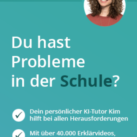
Ernte und Verarbeitung
Zur
Ernte
werden normalerweise die Blattknospe
und die beiden nächsten Blätter von Hand
gepflückt. Da die Pflanze dadurch geschwächt
wird, kann man nur in bestimmten Intervallen
pflücken, die je nach Klima und Düngung
unterschiedlich ausfallen und meistens zwischen
zehn und vierzehn Tagen liegen. Die Teeblätter sind
nicht lange haltbar und müssen direkt nach der
Ernte weiterverarbeitet werden. Hierbei
unterscheidet man die Verarbeitung zu schwarzem
und zu grünem Tee.
Schwarzer Tee
durchläuft hierbei die Arbeitsschritte
Welken, Rollen, Fermentieren, Trocknen und