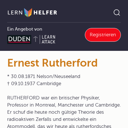
Ein Angebot von
Registrieren
2 Struktur und Eigenschaften von Stoffen
2.2 Atome und Atombindung
2.2.1 Atommodelle
Ernest Rutherford
Pfadnavigation
Ernest Rutherford
* 30.08.1871 Nelson/Neuseeland
† 09.10.1937 Cambridge
RUTHERFORD war ein britischer Physiker,
Professor in Montreal, Manchester und Cambridge.
Er schuf die heute noch gültige Theorie des
radioaktiven Zerfalls und entwickelte ein
Atommodell, das wir heute als rutherfordsches