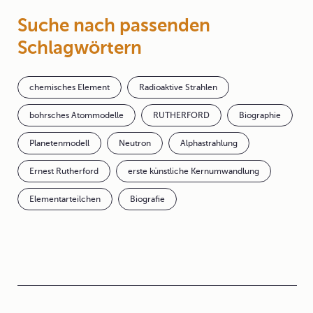
Suche nach passenden
Schlagwörtern
chemisches Element
Radioaktive Strahlen
bohrsches Atommodelle
RUTHERFORD
Biographie
Planetenmodell
Neutron
Alphastrahlung
Ernest Rutherford
erste künstliche Kernumwandlung
Elementarteilchen
Biografie