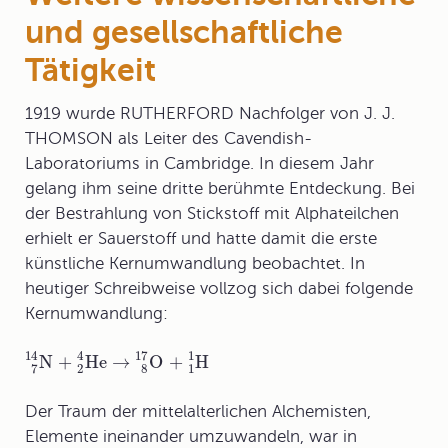
und gesellschaftliche
Tätigkeit
1919 wurde RUTHERFORD Nachfolger von J. J.
THOMSON als Leiter des Cavendish-
Laboratoriums in Cambridge. In diesem Jahr
gelang ihm seine dritte berühmte Entdeckung. Bei
der Bestrahlung von Stickstoff mit Alphateilchen
erhielt er Sauerstoff und hatte damit die erste
künstliche Kernumwandlung
beobachtet. In
heutiger Schreibweise vollzog sich dabei folgende
Kernumwandlung:
17
14
4
1
N
+
H
e
→
O
+
H
2
8
1
7
Der Traum der mittelalterlichen Alchemisten,
Elemente ineinander umzuwandeln, war in