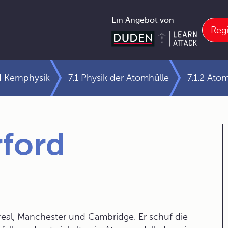
Ein Angebot von
Regi
 Kernphysik
7.1 Physik der Atomhülle
7.1.2 Ato
rford
ntreal, Manchester und Cambridge. Er schuf die