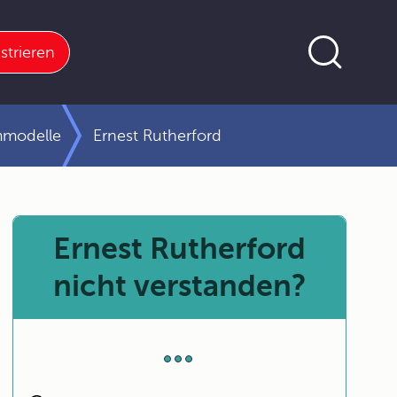
strieren
mmodelle
Ernest Rutherford
Ernest Rutherford
nicht verstanden?