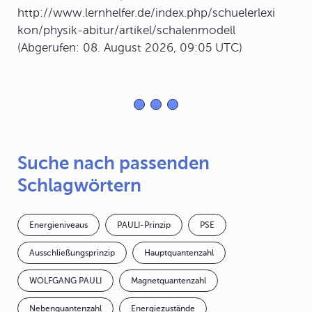
http://www.lernhelfer.de/index.php/schuelerlexi
kon/physik-abitur/artikel/schalenmodell
(Abgerufen: 08. August 2026, 09:05 UTC)
Suche nach passenden
Schlagwörtern
Energieniveaus
PAULI-Prinzip
PSE
Ausschließungsprinzip
Hauptquantenzahl
WOLFGANG PAULI
Magnetquantenzahl
Nebenquantenzahl
Energiezustände