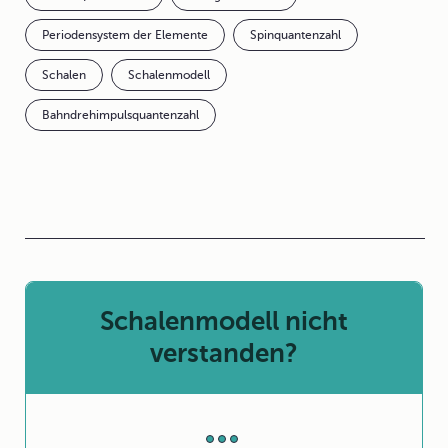
Periodensystem der Elemente
Spinquantenzahl
Schalen
Schalenmodell
Bahndrehimpulsquantenzahl
Schalenmodell nicht
verstanden?