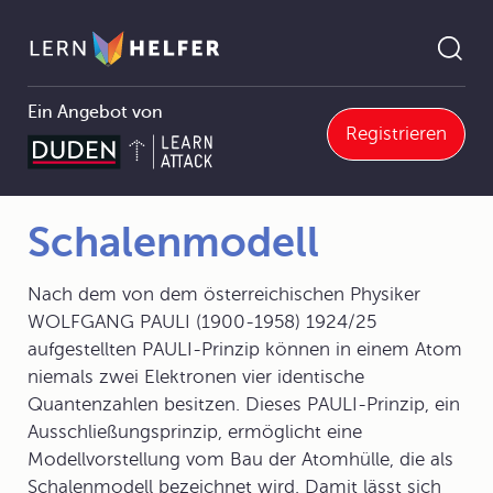
Ein Angebot von
Registrieren
Physik Abitur
7 Atom- und Kernphysik
7.1 Physik der Atomhülle
7.1.2 Atommodelle
Schalenmodell
Pfadnavigation
Schalenmodell
Nach dem von dem österreichischen Physiker
WOLFGANG PAULI (1900-1958) 1924/25
aufgestellten PAULI-Prinzip können in einem Atom
niemals zwei Elektronen vier identische
Quantenzahlen besitzen. Dieses PAULI-Prinzip, ein
Ausschließungsprinzip, ermöglicht eine
Modellvorstellung vom Bau der Atomhülle, die als
Schalenmodell bezeichnet wird. Damit lässt sich