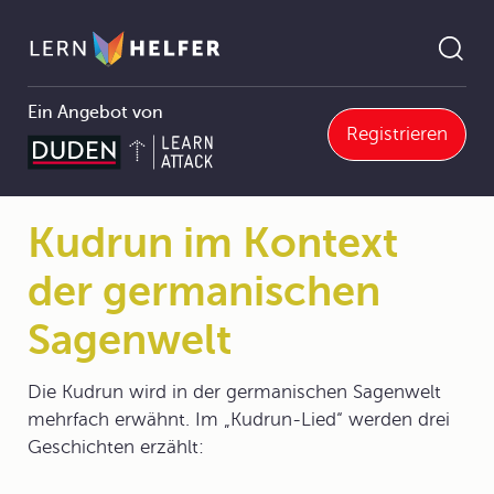
Ein Angebot von
Registrieren
.4 Spätmittelhochdeutsche Literatur
Kudrun im Kontext der germanischen Sagenwelt
Pfadnavigation
Kudrun im Kontext
der germanischen
Sagenwelt
Die Kudrun wird in der germanischen Sagenwelt
mehrfach erwähnt. Im „Kudrun-Lied“ werden drei
Geschichten erzählt: