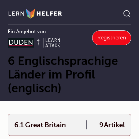
Ein Angebot von
Registrieren
Englisch
6 Englischsprachige Länder im Profil (englisch)
Pfadnavigation
6 Englischsprachige
Länder im Profil
(englisch)
6.1 Great Britain
9
Artikel