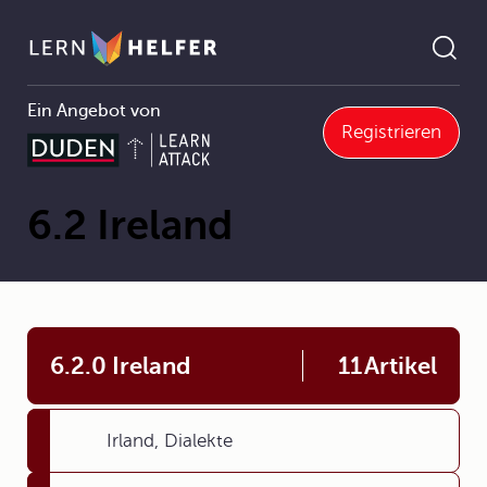
Ein Angebot von
Registrieren
Englisch
6 Englischsprachige Länder im Profil (englisch)
6.2 Ireland
Pfadnavigation
6.2 Ireland
6.2.0 Ireland
11
Artikel
Irland, Dialekte