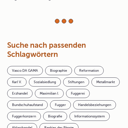
Suche nach passenden
Schlagwörtern
Vasco DA GAMA
Biographie
Reformation
Karl V.
Sozialsiedlung
Stiftungen
Metallmarkt
Erzhandel
Maximilian I.
Fuggerei
Bundschuhaufstand
Fugger
Handelsbeziehungen
Fuggerkonzern
Biografie
Informationssystem
Ablasshandel
Bankier der Päpste