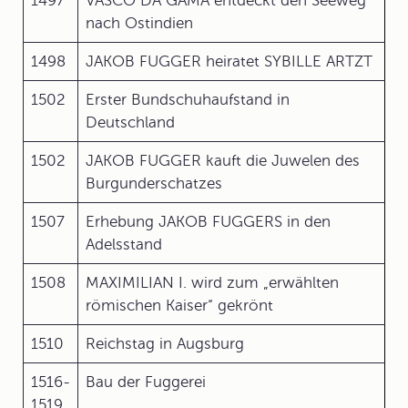
1497
VASCO DA GAMA entdeckt den Seeweg
nach Ostindien
1498
JAKOB FUGGER heiratet SYBILLE ARTZT
1502
Erster Bundschuhaufstand in
Deutschland
1502
JAKOB FUGGER kauft die Juwelen des
Burgunderschatzes
1507
Erhebung JAKOB FUGGERS in den
Adelsstand
1508
MAXIMILIAN I. wird zum „erwählten
römischen Kaiser“ gekrönt
1510
Reichstag in Augsburg
1516-
Bau der Fuggerei
1519