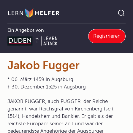
Ein Angebot von
Registrieren
Geschichte
7 Von der Reformation bis zum Absolutismus
7.1 Die Krise der Kirche im Spätmittelalter
7.1.2 Missstände in der Kirche und Kritik
Jakob Fugger
Pfadnavigation
Jakob Fugger
* 06. März 1459 in Augsburg
† 30. Dezember 1525 in Augsburg
JAKOB FUGGER, auch FUGGER, der Reiche
genannt, war Reichsgraf von Kirchenberg (seit
1514), Handelsherr und Bankier. Er galt als der
reichste Europäer seiner Zeit und war der
bedeutendste Angehörige der Augsburger