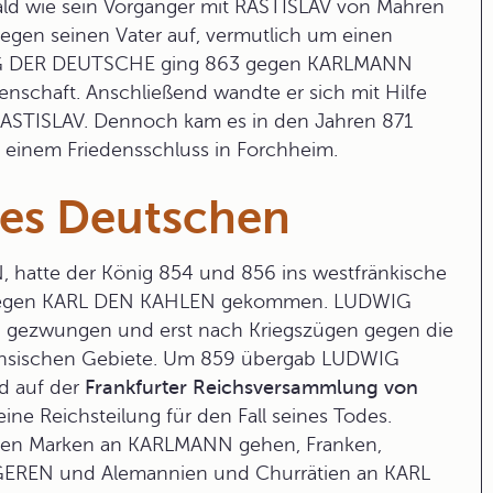
ld wie sein Vorgänger mit RASTISLAV von Mähren
egen seinen Vater auf, vermutlich um einen
DWIG DER DEUTSCHE ging 863 gegen KARLMANN
enschaft. Anschließend wandte er sich mit Hilfe
ASTISLAV. Dennoch kam es in den Jahren 871
u einem
Friedensschluss in Forchheim
.
des Deutschen
N
, hatte der König 854 und 856 ins westfränkische
lte gegen KARL DEN KAHLEN gekommen. LUDWIG
gezwungen und erst nach Kriegszügen gegen die
 sächsischen Gebiete. Um 859 übergab LUDWIG
d auf der
Frankfurter Reichsversammlung von
e Reichsteilung für den Fall seines Todes.
nden Marken an KARLMANN gehen, Franken,
REN und Alemannien und Churrätien an KARL