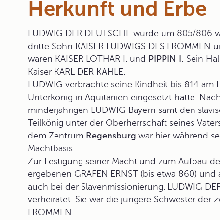
Herkunft und Erbe
LUDWIG DER DEUTSCHE
wurde um 805/806 wah
dritte Sohn KAISER LUDWIGS DES FROMMEN un
waren
KAISER LOTHAR I.
und
PIPPIN I.
Sein Hal
Kaiser
KARL DER KAHLE
.
LUDWIG verbrachte seine Kindheit bis 814 am 
Unterkönig in Aquitanien eingesetzt hatte. N
minderjährigen LUDWIG Bayern samt den slavisc
Teilkönig unter der Oberherrschaft seines Vater
dem Zentrum
Regensburg
war hier während sei
Machtbasis.
Zur Festigung seiner Macht und zum Aufbau de
ergebenen GRAFEN ERNST (bis etwa 860) und auf
auch bei der Slavenmissionierung. LUDWIG D
verheiratet. Sie war die jüngere Schwester de
FROMMEN.