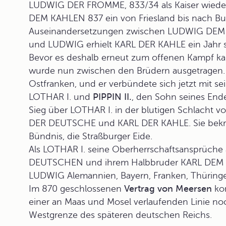
LUDWIG DER FROMME
, 833/34 als Kaiser wied
DEM KAHLEN 837 ein von Friesland bis nach Bur
Auseinandersetzungen zwischen LUDWIG DEM
und LUDWIG erhielt KARL DER KAHLE ein Jahr 
Bevor es deshalb erneut zum offenen Kampf kam, 
wurde nun zwischen den Brüdern ausgetragen
Ostfranken, und er verbündete sich jetzt mit
LOTHAR I. und
PIPPIN II.
, den Sohn seines End
Sieg über LOTHAR I. in der blutigen Schlacht 
DER DEUTSCHE und KARL DER KAHLE. Sie bekräf
Bündnis, die
Straßburger Eide
.
Als LOTHAR I. seine Oberherrschaftsansprüch
DEUTSCHEN und ihrem Halbbruder KARL DE
LUDWIG Alemannien, Bayern, Franken, Thüring
Im 870 geschlossenen
Vertrag von Meersen
kon
einer an Maas und Mosel verlaufenden Linie noc
Westgrenze des späteren deutschen Reichs.