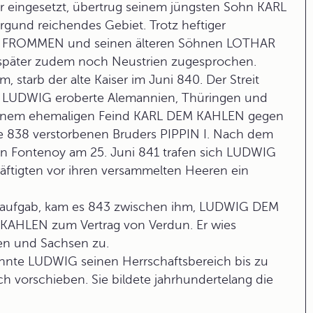
er eingesetzt, übertrug seinem jüngsten Sohn KARL
gund reichendes Gebiet. Trotz heftiger
 FROMMEN und seinen älteren Söhnen LOTHAR
später zudem noch Neustrien zugesprochen.
starb der alte Kaiser im Juni 840. Der Streit
. LUDWIG eroberte Alemannien, Thüringen und
 seinem ehemaligen Feind KARL DEM KAHLEN gegen
e 838 verstorbenen Bruders PIPPIN I. Nach dem
von Fontenoy am 25. Juni 841 trafen sich LUDWIG
tigten vor ihren versammelten Heeren ein
e aufgab, kam es 843 zwischen ihm, LUDWIG DEM
M KAHLEN zum
Vertrag von Verdun
. Er wies
en und Sachsen zu.
nte LUDWIG seinen Herrschaftsbereich bis zu
h vorschieben. Sie bildete jahrhundertelang die