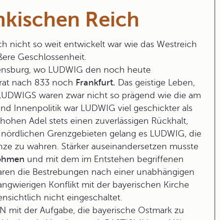
nkischen Reich
ch nicht so weit entwickelt war wie das Westreich
ößere Geschlossenheit.
gensburg, wo LUDWIG den noch heute
trat nach 833 noch
Frankfurt.
Das geistige Leben,
f LUDWIGS waren zwar nicht so prägend wie die am
d Innenpolitik war LUDWIG viel geschickter als
 hohen Adel stets einen zuverlässigen Rückhalt,
n nördlichen Grenzgebieten gelang es LUDWIG, die
nze zu wahren. Stärker auseinandersetzen musste
öhmen
und mit dem im Entstehen begriffenen
aren die Bestrebungen nach einer unabhängigen
angwierigen Konflikt mit der bayerischen Kirche
ensichtlich nicht eingeschaltet.
NN
mit der Aufgabe, die bayerische Ostmark zu