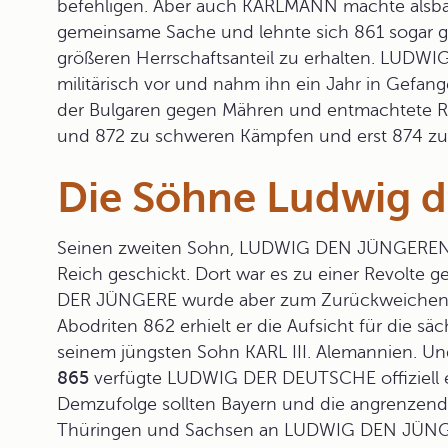
befehligen. Aber auch KARLMANN machte alsba
gemeinsame Sache und lehnte sich 861 sogar g
größeren Herrschaftsanteil zu erhalten. LU
militärisch vor und nahm ihn ein Jahr in Gefang
der Bulgaren gegen Mähren und entmachtete R
und 872 zu schweren Kämpfen und erst 874 z
Die Söhne Ludwig 
Seinen zweiten Sohn,
LUDWIG DEN JÜNGERE
Reich geschickt. Dort war es zu einer Revo
DER JÜNGERE wurde aber zum Zurückweichen 
Abodriten 862 erhielt er die Aufsicht für die
seinem jüngsten Sohn
KARL III.
Alemannien. Un
865
verfügte LUDWIG DER DEUTSCHE offiziell ein
Demzufolge sollten Bayern und die angrenze
Thüringen und Sachsen an LUDWIG DEN JÜNGE