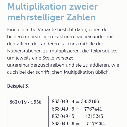
Multiplikation zweier
mehrstelliger Zahlen
Eine einfache Variante besteht darin, einen der
beiden mehrstelligen Faktoren nacheinander mit
den Ziffern des anderen Faktors mithilfe der
Napierstäbchen zu multiplizieren, die Teilprodukte
um jeweils eine Stelle versetzt
untereinanderzuschreiben und sie zu addieren, wie
auch bei der schriftlichen Multiplikation üblich.
Beispiel 3:
863
049
⋅
4
=
3452196
863
04
9
⋅
4
956
863
049
⋅
9
=
7767441
863
049
⋅
5
=
4315245
863
049
⋅
6
=
5178294