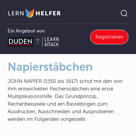
Ein Angebot von
Registrieren
ematik
10 Rechenhilfsmittel
10.1 Geschichtlicher Abriss
10.1.0 Geschichtlicher Abriss
Napierstäbchen
Pfadnavigation
Napierstäbchen
JOHN NAPIER (1550 bis 1617) schuf mit den von
ihm entwickelten Rechenstäbchen eine erste
Multiplikationshilfe. Das Grundprinzip,
Rechenbeispiele und ein Bastelbogen zum
Ausdrucken, Ausschneiden und Ausprobieren
werden im Folgenden vorgestellt.