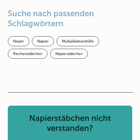
Suche nach passenden
Schlagwörtern
Neper
Napier
Multiplikationshilfe
Rechenstäbchen
Napierstäbchen
Napierstäbchen nicht
verstanden?