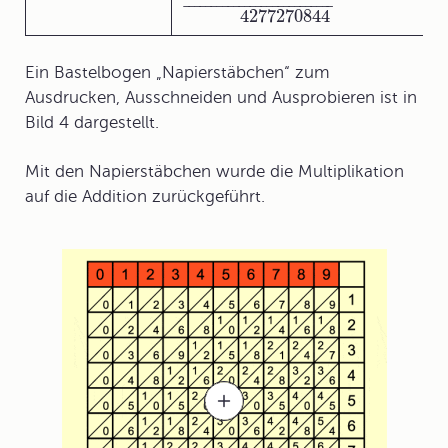
¯
¯
¯
¯
¯
¯
¯
¯
¯
¯
¯
¯
¯
¯
¯
¯
¯
¯
¯
¯
¯
¯
¯
¯
¯
¯
¯
4277270844
Ein Bastelbogen „Napierstäbchen“ zum
Ausdrucken, Ausschneiden und Ausprobieren ist in
Bild 4 dargestellt.
Mit den Napierstäbchen wurde die Multiplikation
auf die Addition zurückgeführt.