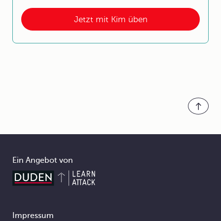
Jetzt mit Kim üben
Ein Angebot von
Impressum
Footer