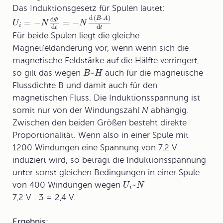
Das Induktionsgesetz für Spulen lautet:
d
(
⋅
)
B
A
d
=
−
=
−
Φ
U
N
N
i
d
d
t
t
Für beide Spulen liegt die gleiche
Magnetfeldänderung vor, wenn wenn sich die
magnetische Feldstärke auf die Hälfte verringert,
~
so gilt das wegen
auch für die magnetische
B
H
Flussdichte B und damit auch für den
magnetischen Fluss. Die Induktionsspannung ist
somit nur von der Windungszahl
N
abhängig.
Zwischen den beiden Größen besteht direkte
Proportionalität. Wenn also in einer Spule mit
1200 Windungen eine Spannung von 7,2 V
induziert wird, so beträgt die Induktionsspannung
unter sonst gleichen Bedingungen in einer Spule
~
von 400 Windungen wegen
U
N
i
7,2 V : 3 = 2,4 V.
Ergebnis: