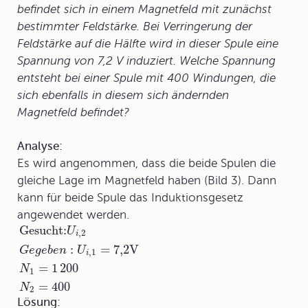
befindet sich in einem Magnetfeld mit zunächst
bestimmter Feldstärke. Bei Verringerung der
Feldstärke auf die Hälfte wird in dieser Spule eine
Spannung von 7,2 V induziert. Welche Spannung
entsteht bei einer Spule mit 400 Windungen, die
sich ebenfalls in diesem sich ändernden
Magnetfeld befindet?
Analyse:
Es wird angenommen, dass die beide Spulen die
gleiche Lage im Magnetfeld haben (Bild 3). Dann
kann für beide Spule das Induktionsgesetz
angewendet werden.
Gesucht:
U
,2
i
:
=
7,2
V
G
e
g
e
b
e
n
U
,1
i
=
1
200
N
1
=
400
N
2
Lösung: