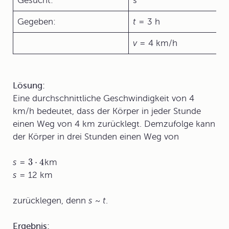
Gesucht:
s
Gegeben:
t
= 3 h
v
= 4 km/h
Lösung:
Eine durchschnittliche Geschwindigkeit von 4
km/h bedeutet, dass der Körper in jeder Stunde
einen Weg von 4 km zurücklegt. Demzufolge kann
der Körper in drei Stunden einen Weg von
3
⋅
4
s
=
km
s
= 12 km
zurücklegen, denn
s
~
t
.
Ergebnis: