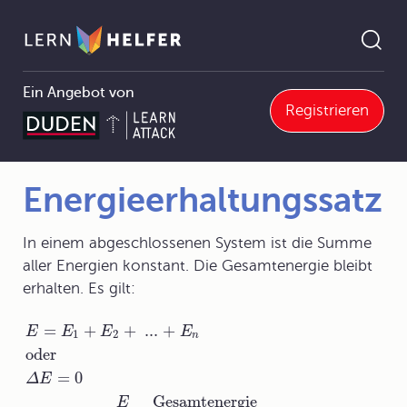
Ein Angebot von
Registrieren
7 Energie in Natur und Technik
7.1 Energie, Energieträger und Energieformen
7.1.0 Energie, Energieträger und Energieformen
Energieerhaltungssatz
Pfadnavigation
Energieerhaltungssatz
In einem abgeschlossenen System ist die Summe
aller Energien konstant. Die Gesamtenergie bleibt
erhalten. Es gilt:
=
+
+
...
+
E
E
E
E
1
2
n
oder
=
0
Δ
E
Gesamtenergie
E