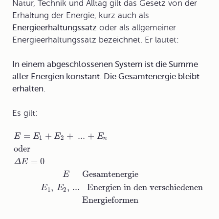
Natur, Technik und Alltag gilt das
Gesetz von der
Erhaltung der Energie
, kurz auch als
Energieerhaltungssatz
oder als
allgemeiner
Energieerhaltungssatz
bezeichnet. Er lautet:
In einem abgeschlossenen System ist die Summe
aller Energien konstant. Die Gesamtenergie bleibt
erhalten.
Es gilt:
=
+
+
...
+
E
E
E
E
1
2
n
oder
=
0
Δ
E
Gesamtenergie
E
,
,
...
Energien in den verschiedenen
E
E
1
2
Energieformen