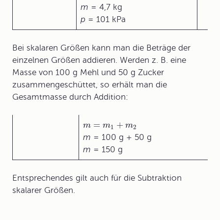
m
= 4,7 kg
p
= 101 kPa
Bei skalaren Größen kann man die Beträge der
einzelnen Größen addieren. Werden z. B. eine
Masse von 100 g Mehl und 50 g Zucker
zusammengeschüttet, so erhält man die
Gesamtmasse durch
Addition
:
=
+
m
m
m
1
2
m
= 100 g + 50 g
m
= 150 g
Entsprechendes gilt auch für die
Subtraktion
skalarer Größen.