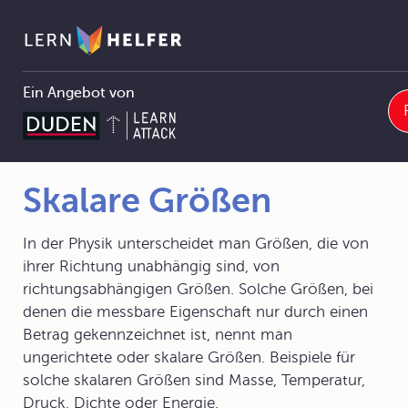
Ein Angebot von
Physik
1 Die Physik - eine Naturwissenschaft
1.2 Denk- und Arbeitsweisen der Physik
1.2.1 Begriffe und Größen in der Physik
Skalare Größen
Pfadnavigation
Skalare Größen
In der Physik unterscheidet man Größen, die von
ihrer Richtung unabhängig sind, von
richtungsabhängigen Größen. Solche Größen, bei
denen die messbare Eigenschaft nur durch einen
Betrag gekennzeichnet ist, nennt man
ungerichtete oder skalare Größen. Beispiele für
solche skalaren Größen sind Masse, Temperatur,
Druck, Dichte oder Energie.