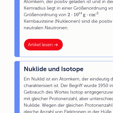
Atomkern, der positiv geladen ist und in d
Kernradius liegt in einer Größenordnung v
14
-3
2
⋅
10
g
⋅
cm
Größenordnung von
.
Kernbausteine (Nukleonen) sind die positi
neutralen Neutronen.
Artikel lesen
Nuklide und Isotope
Ein Nuklid ist ein Atomkern, der eindeuti
charakterisiert ist. Der Begriff wurde 1950
Gebrauch des Wortes Isotop entgegenzuwi
mit gleicher Protonenzahl, aber unterschie
Nuklide. Wegen der gleichen Protonenzahl
gleiche Anzahl von Elektronen in der Hülle.