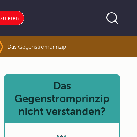
strieren
Das Gegenstromprinzip
Das
Gegenstromprinzip
nicht verstanden?