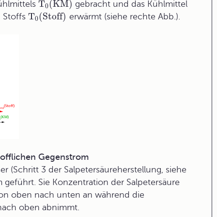
T
(KM)
ühlmittels
gebracht und das Kühlmittel
0
T
(Stoff)
 Stoffs
erwärmt (siehe rechte Abb.).
0
stofflichen Gegenstrom
er (Schritt 3 der Salpetersäureherstellung, siehe
geführt. Sie Konzentration der Salpetersäure
 von oben nach unten an während die
 nach oben abnimmt.