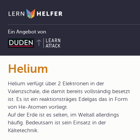
Ein Angebot von
Chemie Abitur
3 Atombau und Periodensystem
3.2 Das Periodensystem der Elemente
3.2.1 Historie
Helium
Pfadnavigation
Helium
Helium verfügt über 2 Elektronen in der
Valenzschale, die damit bereits vollständig besetzt
ist. Es ist ein reaktionsträges Edelgas das in Form
von He-Atomen vorliegt.
Auf der Erde ist es selten, im Weltall allerdings
häufig. Bedeutsam ist sein Einsatz in der
Kältetechnik.