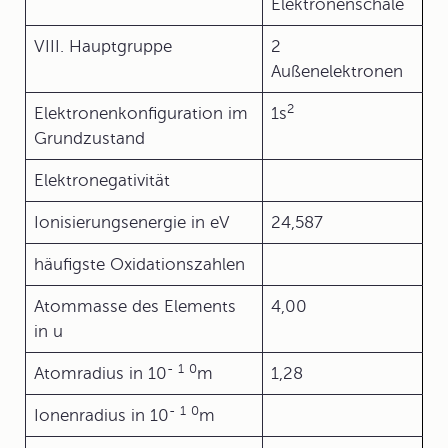
Elektronenschale
VIII. Hauptgruppe
2
Außenelektronen
2
Elektronenkonfiguration im
1s
Grundzustand
Elektronegativität
Ionisierungsenergie in eV
24,587
häufigste Oxidationszahlen
Atommasse des Elements
4,00
in u
-
1
0
Atomradius in 10
m
1,28
-
1
0
Ionenradius in 10
m