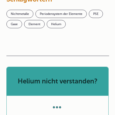
Nichtmetalle
Periodensystem der Elemente
PSE
Gase
Element
Helium
Helium nicht verstanden?