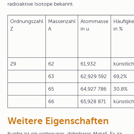
radioaktive Isotope bekannt.
Ordnungszahl
Massenzahl
Atommasse
Häufigke
Z
A
in u
in %
29
62
61,932
künstlic
63
62,929 592
69,2%
65
64,927 786
30,8%
66
65,928 871
künstlic
Weitere Eigenschaften
Kupfer ist ein rotbraunes, dehnbares Metall. Es ist