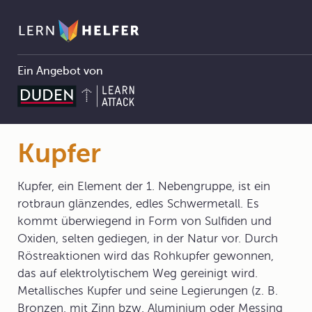
Ein Angebot von
Chemie Abitur
3 Atombau und Periodensystem
3.2 Das Periodensystem der Elemente
3.2.1 Historie
Kupfer
Pfadnavigation
Kupfer
Kupfer, ein Element der 1. Nebengruppe, ist ein
rotbraun glänzendes, edles Schwermetall. Es
kommt überwiegend in Form von Sulfiden und
Oxiden, selten gediegen, in der Natur vor. Durch
Röstreaktionen wird das Rohkupfer gewonnen,
das auf elektrolytischem Weg gereinigt wird.
Metallisches Kupfer und seine Legierungen (z. B.
Bronzen, mit Zinn bzw. Aluminium oder Messing