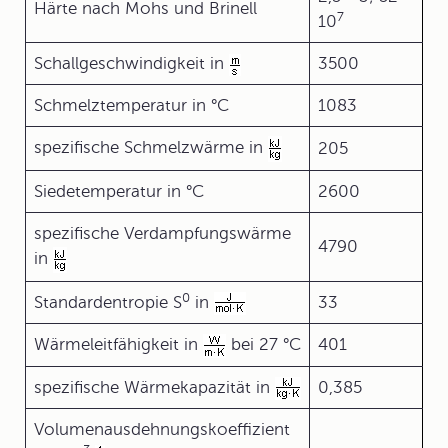
Härte nach Mohs und Brinell
7
10
Schallgeschwindigkeit in
3500
Schmelztemperatur in °C
1083
spezifische Schmelzwärme in
205
Siedetemperatur in °C
2600
spezifische Verdampfungswärme
4790
in
0
Standardentropie S
in
33
Wärmeleitfähigkeit in
bei 27 °C
401
spezifische Wärmekapazität in
0,385
Volumenausdehnungskoeffizient