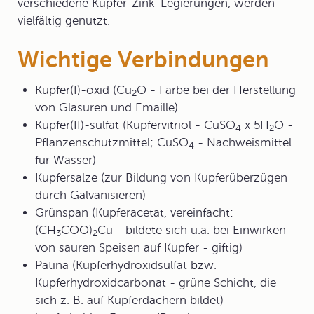
verschiedene Kupfer-Zink-Legierungen, werden
vielfältig genutzt.
Wichtige Verbindungen
Kupfer(I)-oxid (Cu
O - Farbe bei der Herstellung
2
von Glasuren und Emaille)
Kupfer(II)-sulfat (Kupfervitriol - CuSO
x 5H
O -
4
2
Pflanzenschutzmittel; CuSO
- Nachweismittel
4
für Wasser)
Kupfersalze (zur Bildung von Kupferüberzügen
durch Galvanisieren)
Grünspan (Kupferacetat, vereinfacht:
(CH
COO)
Cu - bildete sich u.a. bei Einwirken
3
2
von sauren Speisen auf Kupfer - giftig)
Patina (Kupferhydroxidsulfat bzw.
Kupferhydroxidcarbonat - grüne Schicht, die
sich z. B. auf Kupferdächern bildet)