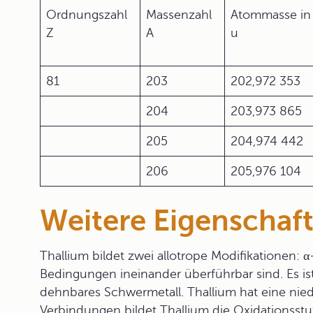
Ordnungszahl
Massenzahl
Atommasse in
Z
A
u
81
203
202,972 353
204
203,973 865
205
204,974 442
206
205,976 104
Weitere Eigenschaf
Thallium bildet zwei allotrope Modifikationen: 
Bedingungen ineinander überführbar sind. Es is
dehnbares Schwermetall. Thallium hat eine nie
Verbindungen bildet Thallium die Oxidationsstufe