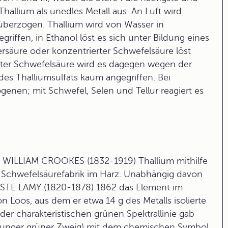
Thallium als unedles Metall aus. An Luft wird
überzogen. Thallium wird von Wasser in
iffen, in Ethanol löst es sich unter Bildung eines
ersäure oder konzentrierter Schwefelsäure löst
nnter Schwefelsäure wird es dagegen wegen der
 des Thalliumsulfats kaum angegriffen. Bei
enen; mit Schwefel, Selen und Tellur reagiert es
ir WILLIAM CROOKES (1832-1919) Thallium mithilfe
 Schwefelsäurefabrik im Harz. Unabhängig davon
STE LAMY (1820-1878) 1862 das Element im
Loos, aus dem er etwa 14 g des Metalls isolierte
er charakteristischen grünen Spektrallinie gab
unger grüner Zweig) mit dem chemischen Symbol