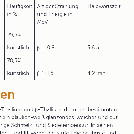
Häufigkeit
Art der Strahlung
Halbwertszeit
in %
und Energie in
MeV
29,5%
künstlich
β
: 0,8
3,6 a
70,5%
künstlich
β
: 1,5
4,2 min.
ten
α-Thallium und β-Thallium, die unter bestimmten
t ein bläulich-weiß glänzendes, weiches und gut
drige Schmelz- und Siedetemperatur. In seinen
n I und III, wobei die Stufe I die häufigste und