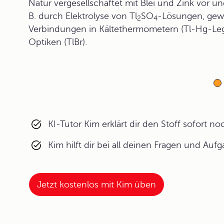
Natur vergesellschaftet mit Blei und Zink vor 
B. durch Elektrolyse von Tl
SO
-Lösungen, gew
2
4
Verbindungen in Kältethermometern (Tl-Hg-Legi
Optiken (TlBr).
KI-Tutor Kim erklärt dir den Stoff sofort n
Kim hilft dir bei all deinen Fragen und Auf
Jetzt kostenlos mit Kim üben