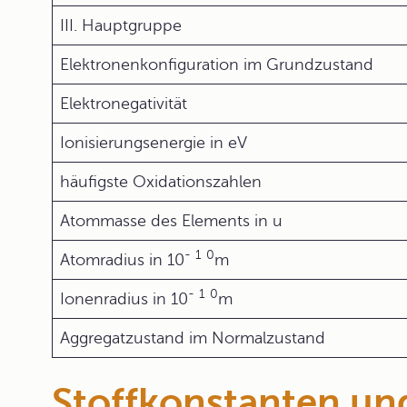
III. Hauptgruppe
Elektronenkonfiguration im Grundzustand
Elektronegativität
Ionisierungsenergie in eV
häufigste Oxidationszahlen
Atommasse des Elements in u
-
1
0
Atomradius in 10
m
-
1
0
Ionenradius in 10
m
Aggregatzustand im Normalzustand
Stoffkonstanten und