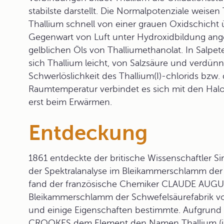
stabilste darstellt. Die Normalpotenziale weisen 
Thallium schnell von einer grauen Oxidschicht 
Gegenwart von Luft unter Hydroxidbildung angegr
gelblichen Öls von Thalliumethanolat. In Salpet
sich Thallium leicht, von Salzsäure und verdü
Schwerlöslichkeit des Thallium(I)-chlorids bzw.
Raumtemperatur verbindet es sich mit den Halog
erst beim Erwärmen.
Entdeckung
1861 entdeckte der britische Wissenschaftler S
der Spektralanalyse im Bleikammerschlamm der
fand der französische Chemiker CLAUDE AUGU
Bleikammerschlamm der Schwefelsäurefabrik von 
und einige Eigenschaften bestimmte. Aufgrund d
CROOKES dem Element den Namen Thallium (j