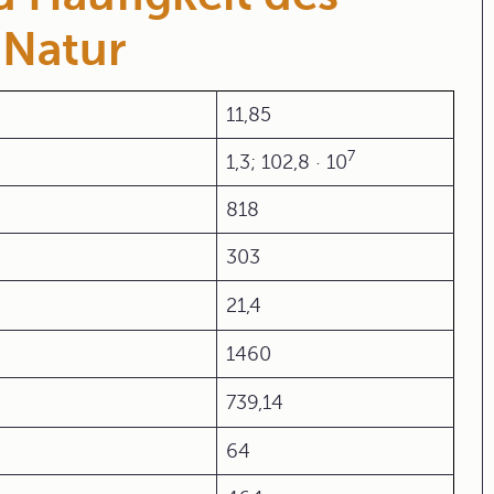
 Natur
11,85
7
1,3; 102,8 · 10
818
303
21,4
1460
739,14
64