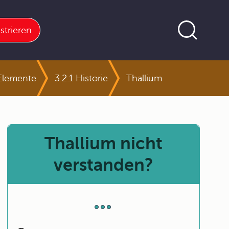
strieren
 Elemente
3.2.1 Historie
Thallium
Thallium nicht
verstanden?