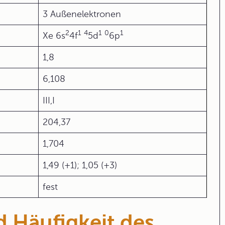
3 Außenelektronen
2
1
4
1
0
1
Xe 6s
4f
5d
6p
1,8
6,108
III,I
204,37
1,704
1,49 (+1); 1,05 (+3)
fest
 Häufigkeit des