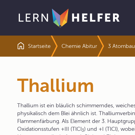
Startseite
Chemie Abitur
3 Atombau
Pfadnavigation
Thallium
Thallium ist ein bläulich schimmerndes, weich
physikalisch dem Blei ähnlich ist. Thalliumverb
Flammenfärbung. Als Element der 3. Hauptgrup
Oxidationsstufen +III (TlCl
) und +I (TlCl), wobe
3