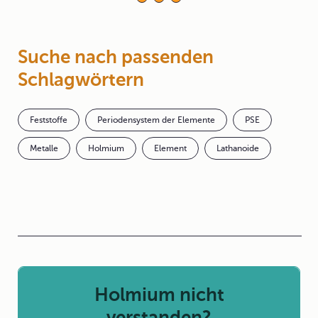
Suche nach passenden
Schlagwörtern
Feststoffe
Periodensystem der Elemente
PSE
Metalle
Holmium
Element
Lathanoide
Holmium nicht
verstanden?