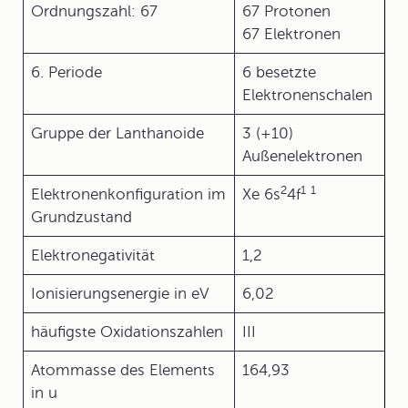
Ordnungszahl: 67
67 Protonen
67 Elektronen
6. Periode
6 besetzte
Elektronenschalen
Gruppe der Lanthanoide
3 (+10)
Außenelektronen
2
1
1
Elektronenkonfiguration im
Xe 6s
4f
Grundzustand
Elektronegativität
1,2
Ionisierungsenergie in eV
6,02
häufigste Oxidationszahlen
III
Atommasse des Elements
164,93
in u