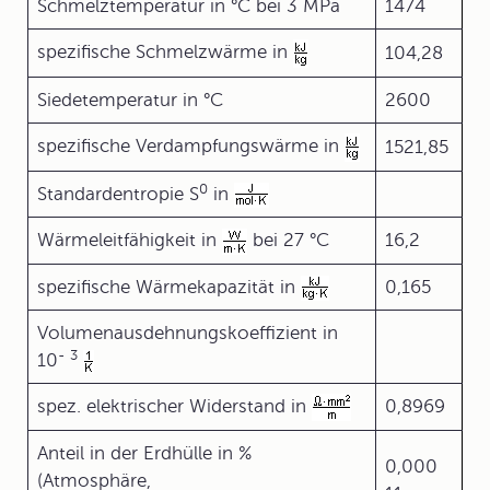
Schmelztemperatur in °C bei 3 MPa
1474
spezifische Schmelzwärme in
104,28
Siedetemperatur in °C
2600
spezifische Verdampfungswärme in
1521,85
0
Standardentropie S
in
Wärmeleitfähigkeit in
bei 27 °C
16,2
spezifische Wärmekapazität in
0,165
Volumenausdehnungskoeffizient in
-
3
10
spez. elektrischer Widerstand in
0,8969
Anteil in der Erdhülle in %
0,000
(Atmosphäre,