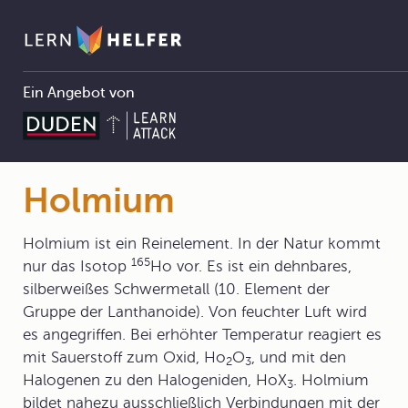
Ein Angebot von
Chemie
5 Periodensystem der Elemente
5.1 Ordnung in der Vielfalt der Elemente
5.1.1 Grundlagen
Holmium
Pfadnavigation
Holmium
Holmium ist ein Reinelement. In der Natur kommt
165
nur das Isotop
Ho vor. Es ist ein dehnbares,
silberweißes Schwermetall (10. Element der
Gruppe der Lanthanoide). Von feuchter Luft wird
es angegriffen. Bei erhöhter Temperatur reagiert es
mit Sauerstoff zum Oxid, Ho
O
, und mit den
2
3
Halogenen zu den Halogeniden, HoX
. Holmium
3
bildet nahezu ausschließlich Verbindungen mit der