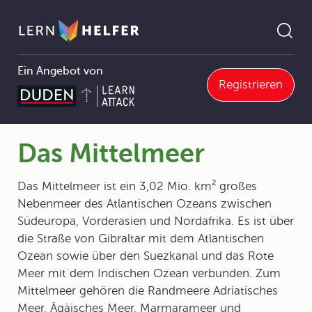
Ein Angebot von
Registrieren
Geografie
7 Regionen
7.1 Die Erdteile und ihre Länder
7.1.2 Europa
Das Mittelmeer
Pfadnavigation
Das Mittelmeer
Das Mittelmeer ist ein 3,02 Mio. km² großes
Nebenmeer des Atlantischen Ozeans zwischen
Südeuropa, Vorderasien und Nordafrika. Es ist über
die Straße von Gibraltar mit dem Atlantischen
Ozean sowie über den Suezkanal und das Rote
Meer mit dem Indischen Ozean verbunden. Zum
Mittelmeer gehören die Randmeere Adriatisches
Meer, Ägäisches Meer, Marmarameer und