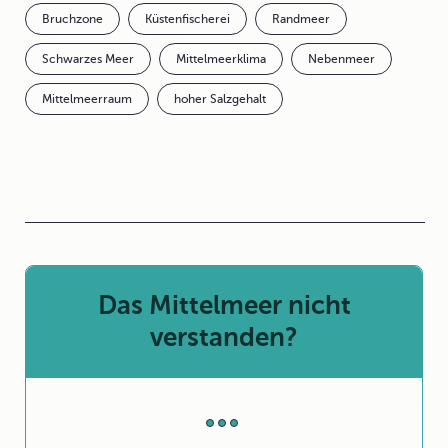
Bruchzone
Küstenfischerei
Randmeer
Schwarzes Meer
Mittelmeerklima
Nebenmeer
Mittelmeerraum
hoher Salzgehalt
Das Mittelmeer nicht
verstanden?