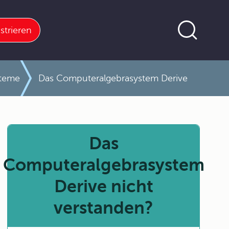
strieren
steme
Das Computeralgebrasystem Derive
Das
Computeralgebrasystem
Derive nicht
verstanden?