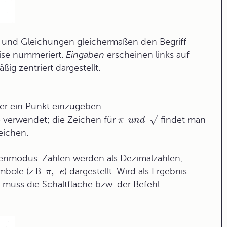
e und Gleichungen gleichermaßen den Begriff
eise nummeriert.
Eingaben
erscheinen links auf
g zentriert dargestellt.
er ein Punkt einzugeben.
√
e verwendet; die Zeichen für
findet man
π
u
n
d
eichen.
nmodus. Zahlen werden als Dezimalzahlen,
,
bole (z.B.
) dargestellt. Wird als Ergebnis
π
e
muss die Schaltfläche bzw. der Befehl