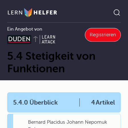
Ein Angebot von
Registrieren
Mathematik Abitur
5 Grenzwerte und Stetigkeit
5.4 Stetigkeit von Funktionen
Pfadnavigation
5.4 Stetigkeit von
Funktionen
5.4.0 Überblick
4
Artikel
Bernard Placidus Johann Nepomuk