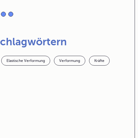
Schlagwörtern
Elastische Verformung
Verformung
Kräfte