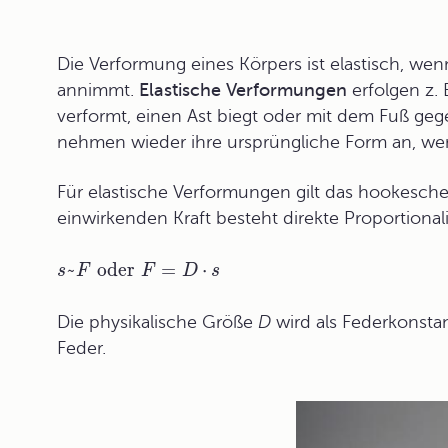
Die Verformung eines Körpers ist elastisch, wen
annimmt.
Elastische Verformungen
erfolgen z.
verformt, einen Ast biegt oder mit dem Fuß gegen 
nehmen wieder ihre ursprüngliche Form an, wenn
Für elastische Verformungen gilt das
hookesche
einwirkenden Kraft besteht direkte Proportionalitä
~
oder
=
⋅
s
F
F
D
s
Die physikalische Größe
D
wird als
Federkonsta
Feder.