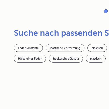
Suche nach passenden 
Federkonstante
Plastische Verformung
elastisch
Härte einer Feder
hookesches Gesetz
plastisch